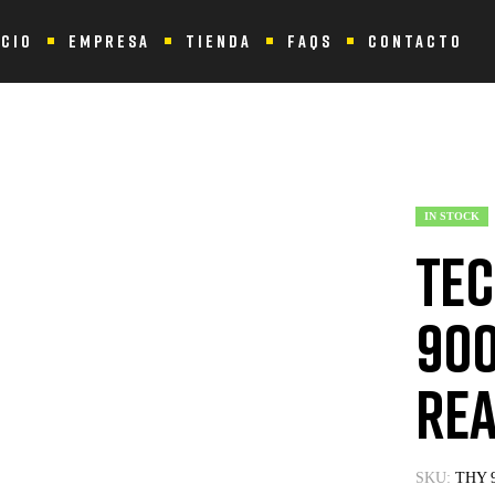
ICIO
EMPRESA
TIENDA
FAQS
CONTACTO
 Selection 900 Chest Press Reacondicionada
IN STOCK
Tec
900
Rea
SKU:
THY 