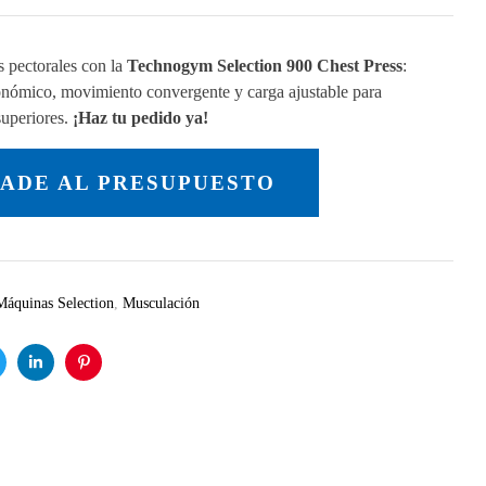
s pectorales con la
Technogym Selection 900 Chest Press
:
onómico, movimiento convergente y carga ajustable para
superiores.
¡Haz tu pedido ya!
ADE AL PRESUPUESTO
Máquinas Selection
,
Musculación
itter
Linkedin
Pinterest