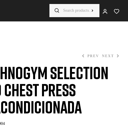
PREV
NEXT
hnogym Selection
 Chest Press
condicionada
904