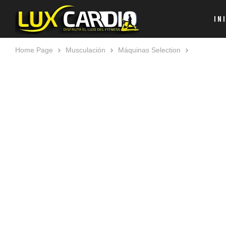
IN
Home Page
Musculación
Máquinas Selection
Technogym