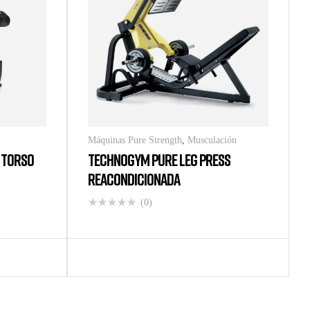
Máquinas Pure Strength
,
Musculación
 TORSO
TECHNOGYM PURE LEG PRESS
REACONDICIONADA
(0)