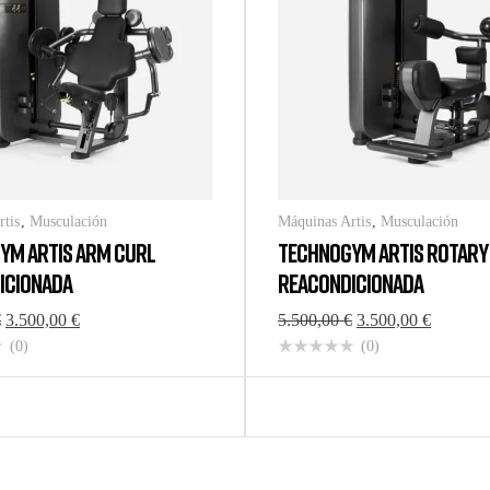
rtis
,
Musculación
Máquinas Artis
,
Musculación
YM ARTIS ARM CURL
TECHNOGYM ARTIS ROTARY
ICIONADA
REACONDICIONADA
€
3.500,00
€
5.500,00
€
3.500,00
€
(0)
(0)