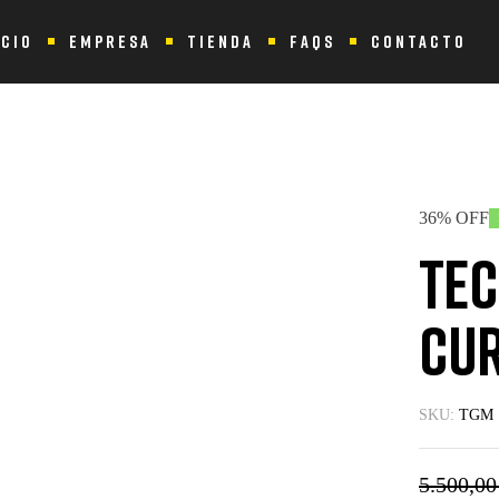
ICIO
EMPRESA
TIENDA
FAQS
CONTACTO
is Leg Curl Reacondicionada
36% OFF
Tec
Cur
SKU:
TGM 
5.500,0