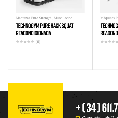
Máquinas Pure Strength
,
Musculación
Máquinas P
TECHNOGYM PURE HACK SQUAT
TECHNOG
REACONDICIONADA
REACOND
(0)
+ ( 34 ) 611
Comercial: info@lu