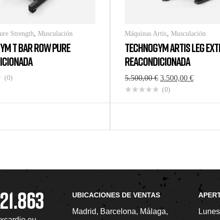
ure Strength
,
Musculación
Máquinas Artis
,
Musculación
YM T BAR ROW PURE
TECHNOGYM ARTIS LEG EXT
ICIONADA
REACONDICIONADA
5.500,00
€
3.500,00
€
(0)
(0)
.721.863
UBICACIONES DE VENTAS
APER
Madrid, Barcelona, Málaga,
Lunes
xcardio.eu