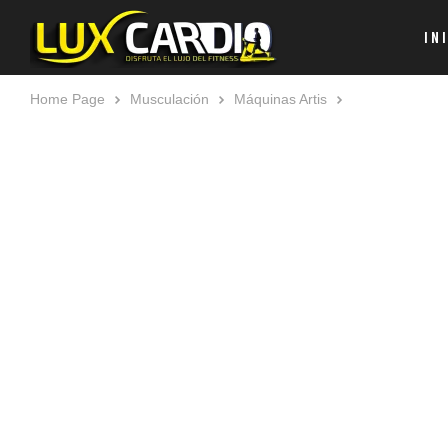
IN
Home Page
Musculación
Máquinas Artis
Technogym Art