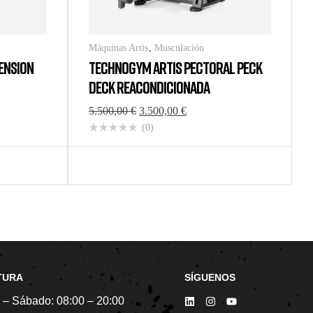
Máquinas Artis
,
Musculación
ENSION
TECHNOGYM ARTIS PECTORAL PECK
DECK REACONDICIONADA
5.500,00
€
3.500,00
€
(0)
TURA
SÍGUENOS
 – Sábado:
08:00 – 20:00