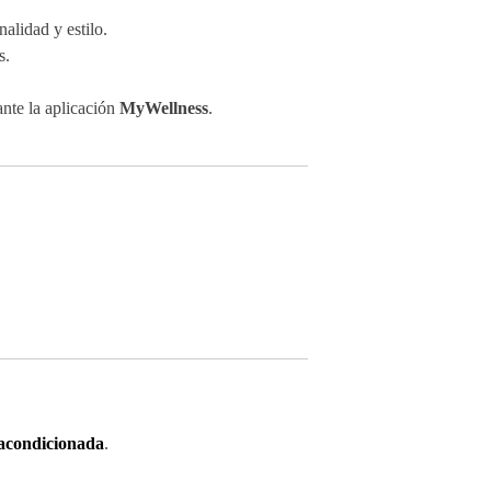
alidad y estilo.
s.
nte la aplicación
MyWellness
.
acondicionada
.