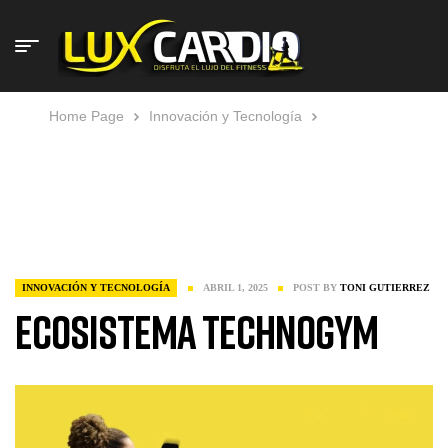
Home Page
Innovación y Tecnología
Ecosistema
Technogym
INNOVACIÓN Y TECNOLOGÍA
ABRIL 1, 2025
POST BY
TONI GUTIERREZ
Ecosistema Technogym