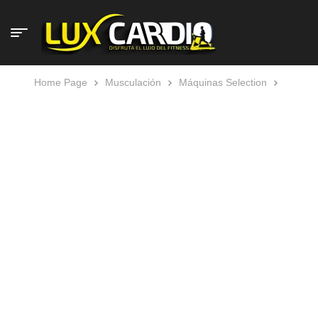
Home Page
Musculación
Máquinas Selection
Technogym Selection 900 Total Abdominal Reacondicionada