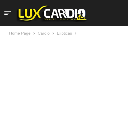
Home Page
Cardio
Elípticas
Technogym Artis Vario
Elíptica Cross Trainer Reacondicionada