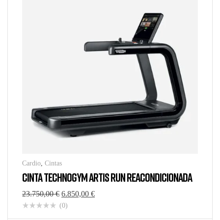
Cardio
,
Cintas
CINTA TECHNOGYM ARTIS RUN REACONDICIONADA
23.750,00
€
6.850,00
€
(0)