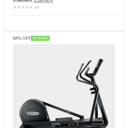
5.380,00
€
3.280,00
€
(0)
68% OFF
IN STOCK