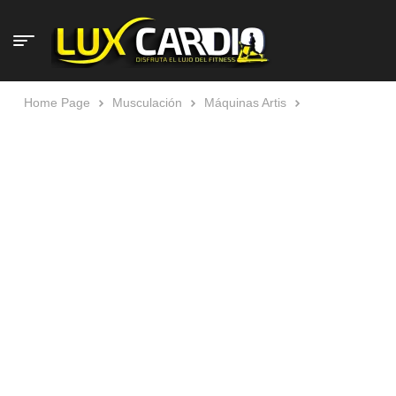
Home Page
Musculación
Máquinas Artis
Technogym
Artis Arm Curl Reacondicionada