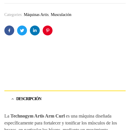
Categories:
Máquinas Artis
,
Musculación
Facebook
Twitter
Linkedin
Pinterest
DESCRIPCIÓN
La
Technogym Artis Arm Curl
es una máquina diseñada
específicamente para fortalecer y tonificar los músculos de los
brazos, en particular los bíceps, mediante un movimiento