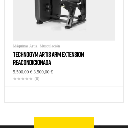
Máquinas Artis
,
Musculación
TECHNOGYM ARTIS ARM EXTENSION
REACONDICIONADA
5.500,00
€
3.500,00
€
(0)